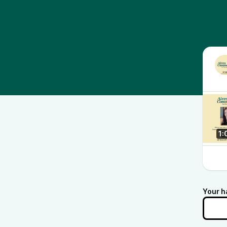
1:
Your h