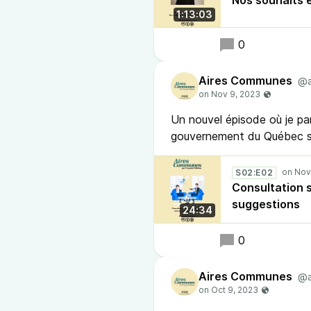
Nos souhaits 
1:13:03
0
Aires Communes
@a
Un nouvel épisode où je par
gouvernement du Québec su
S02:E02
Consultation s
suggestions
24:34
0
Aires Communes
@a