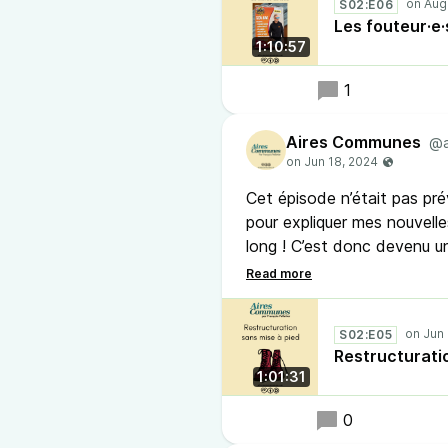
S02:E06
Les fouteur·e
1:10:57
1
Aires Communes
@a
Cet épisode n’était pas prév
pour expliquer mes nouvelles 
long ! C’est donc devenu u
d’une seule prise, sans aucu
édité !
S02:E05
Restructuratio
1:01:31
0