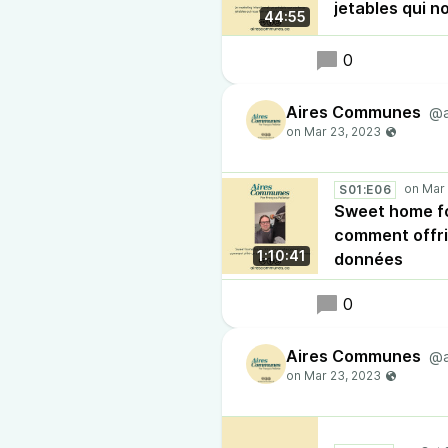
jetables qui n
44:55
0
Aires Communes
@a
S01:E06
Sweet home fo
comment offrir
1:10:41
données
0
Aires Communes
@a