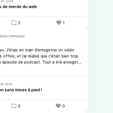
·s de merde du web
2
1
irescommunes
u. J’étais en train d’enregistrer un vidéo
offres, et j’ai réalisé que c’était bien trop
n épisode de podcast. Tout a été enregistré
ne préparation. C’est naturel, brut et non-
n sans mises à pied !
0
0