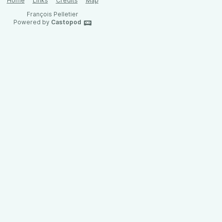
Home
Links
Credits
Map
François Pelletier
Powered by
Castopod