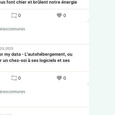
ous font chier et brûlent notre énergie
0
0
irescommunes
r my data - L'autohébergement, ou
 un chez-soi à ses logiciels et ses
0
0
irescommunes