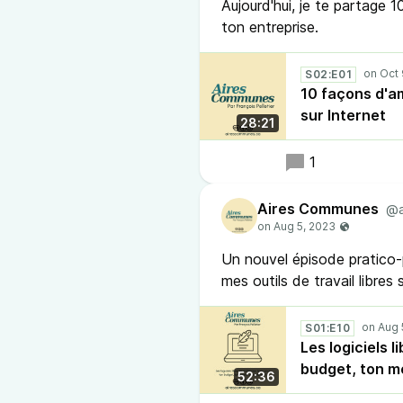
Aujourd'hui, je te partage 
ton entreprise.
S02:E01
10 façons d'am
sur Internet
28:21
1
Aires Communes
@a
Un nouvel épisode pratico-p
mes outils de travail libres
S01:E10
Les logiciels 
budget, ton me
52:36