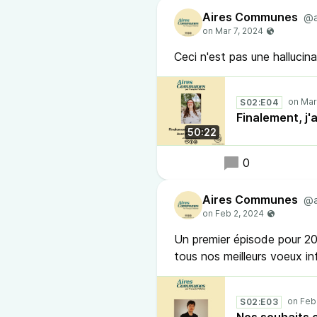
Aires Communes
@a
Ceci n'est pas une hallucina
S02:E04
Finalement, j
50:22
0
Aires Communes
@a
Un premier épisode pour 202
tous nos meilleurs voeux in
S02:E03