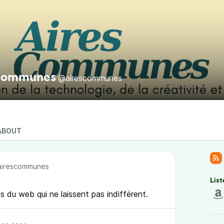
 Communes
@airescommunes
ABOUT
irescommunes
List
s du web qui ne laissent pas indifférent.