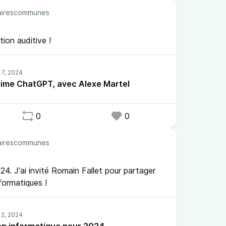
irescommunes
tion auditive !
'aime ChatGPT, avec Alexe Martel
0
0
irescommunes
4. J'ai invité Romain Fallet pour partager
formatiques !