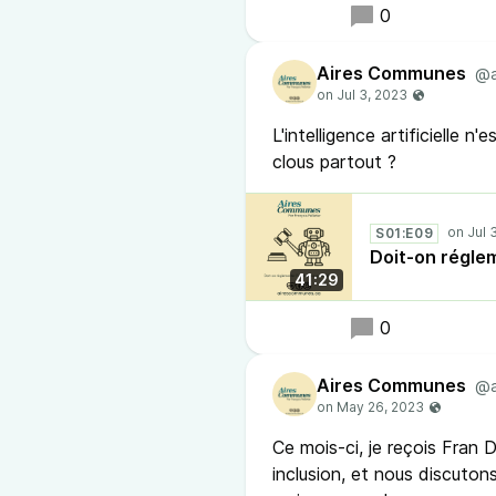
0
Aires Communes
@a
L'intelligence artificielle 
clous partout ?
S01:E09
Doit-on régleme
41:29
0
Aires Communes
@a
Ce mois-ci, je reçois Fran 
inclusion, et nous discuton