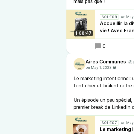
mais pas que !
S01:E08
Accueillir la 
vie ! Avec Fr
1:08:47
0
Aires Communes
@a
Le marketing intentionnel: 
font chier et brûlent notre
Un épisode un peu spécial, 
premier break de LinkedIn 
S01:E07
Le marketing 