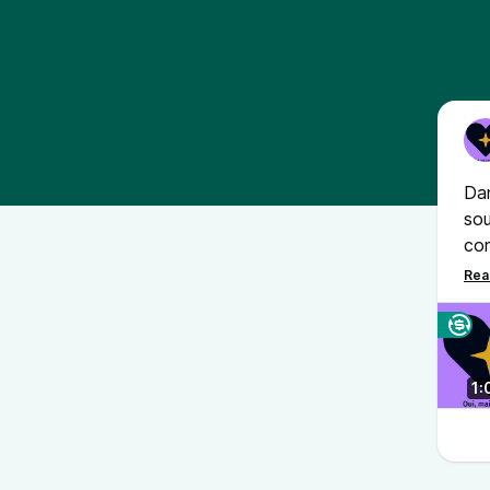
Dan
sou
com
un 
ter
1: