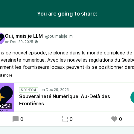
You are going to share:
Oui, mais je LLM
@ouimaisjellm
s ce nouvel épisode, je plonge dans le monde complexe de 
veraineté numérique. Avec les nouvelles régulations du Québ
ment les fournisseurs locaux peuvent-ils se positionner dan
Internet avec des défis qui vont bien au-delà des frontières
ritoriales ?
S01:E04
Souveraineté Numérique: Au-Delà des
Frontières
02:54
0
0
0