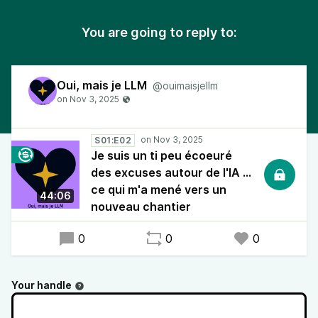
You are going to reply to:
Oui, mais je LLM
@ouimaisjellm
S01:E02
Je suis un ti peu écoeuré
des excuses autour de l'IA ...
ce qui m'a mené vers un
44:06
nouveau chantier
0
0
0
Your handle